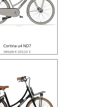
Cortina u4 ND7
Prix original
Prix promotionnel
989,00 €
889,00 €