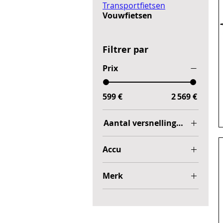
Transportfietsen
Vouwfietsen
Filtrer par
Prix
599 €
2 569 €
Aantal versnellingen
3
Accu
3+Rollerbrakes
300Wh
7+Rollerbrakes
Merk
400Wh
Avalon
432Wh
Cortina
500Wh
540Wh