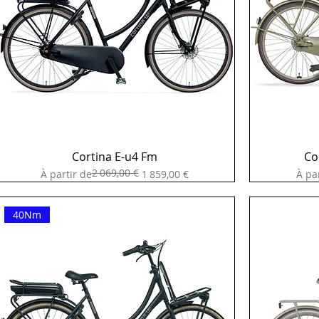
Cortina E-u4 Fm
Co
2 069,00 €
Prix original
Prix promotionnel
Prix 
Prix
À partir de
1 859,00 €
À pa
40Nm