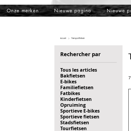
Onze merken
Nieuwe pagina
Nieuwe p
Accueil
Transportfietsen
Rechercher par
Tous les articles
Bakfietsen
7
E-bikes
Familiefietsen
Fatbikes
Kinderfietsen
Opruiming
Sportieve E-bikes
Sportieve fietsen
Stadsfietsen
Tourfietsen