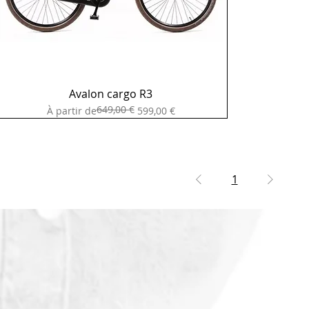
Avalon cargo R3
649,00 €
Prix original
Prix promotionnel
À partir de
599,00 €
1