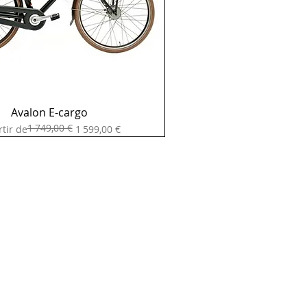
Avalon E-cargo
1 749,00 €
original
 promotionnel
rtir de
1 599,00 €