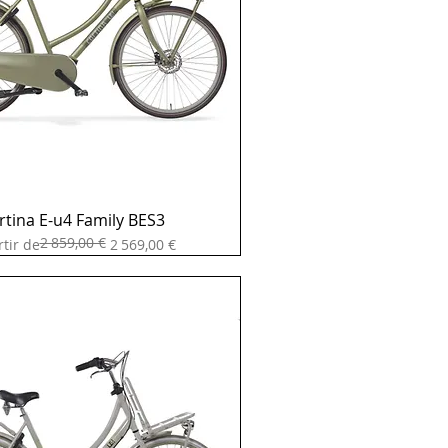
rtina E-u4 Family BES3
2 859,00 €
original
 promotionnel
rtir de
2 569,00 €