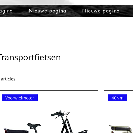
agina
Nieuwe pagina
Nieuwe pagina
Transportfietsen
 articles
Voorwielmotor
40Nm