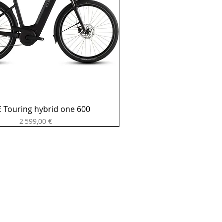
 Touring hybrid one 600
Prix
2 599,00 €