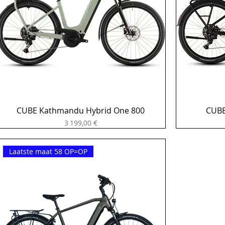
CUBE Kathmandu Hybrid One 800
CUBE
Prix
3 199,00 €
Laatste maat 58 OP=OP