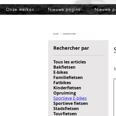
Onze merken
Nieuwe pagina
Nieuwe p
Accueil
Sportieve E-bikes
Rechercher par
Tous les articles
Bakfietsen
3
E-bikes
Familiefietsen
Fatbikes
Kinderfietsen
Opruiming
Sportieve E-bikes
Sportieve fietsen
Stadsfietsen
Tourfietsen