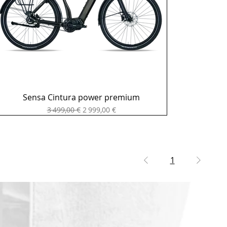
Sensa Cintura power premium
Prix original
Prix promotionnel
3 499,00 €
2 999,00 €
1