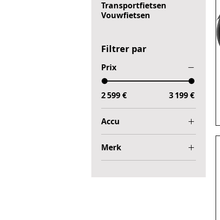
Transportfietsen
Vouwfietsen
Filtrer par
Prix
2 599 €
3 199 €
Accu
600Wh
Merk
800Wh
Cube
Sensa