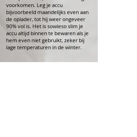
voorkomen. Leg je accu
bijvoorbeeld maandelijks even aan
de oplader, tot hij weer ongeveer
90% vol is. Het is sowieso slim je
accu altijd binnen te bewaren als je
hem even niet gebruikt, zeker bij
lage temperaturen in de winter.
6. Gebruik de originele
oplader van jouw accu
Bij aanschaf van jouw e-bike en accu
ontvang je een oplader die hierbij
hoort. Gebruik altijd deze originele
oplader. Is deze kapot of
kwijtgeraakt? Bij jouw lokale
Batavus fietsenwinkel koop je
gemakkelijk een nieuwe. Zo blijft
jouw accu topfit!