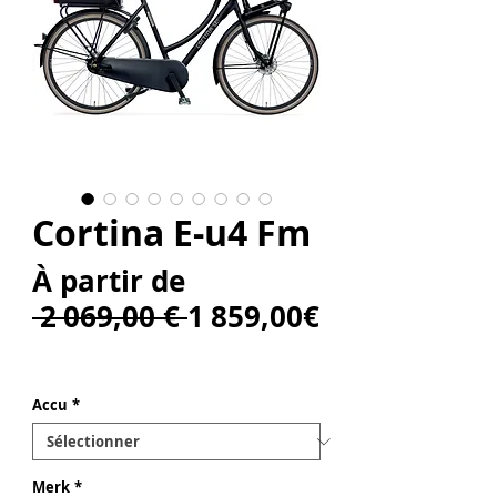
Cortina E-u4 Fm
À partir de
Prix
 2 069,00 € 
1 859,00€
Prix
original
promotionnel
Accu
*
Merk
*