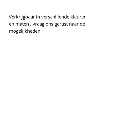
Verkrijgbaar in verschillende kleuren
en maten , vraag ons gerust naar de
mogelijkheden
Onze gegevens
Gedempte Singelgracht 6
1441 AP Purmerend
Tel :
0299-415450
www.vooraluwfietsplezier.nl
rijwielhandelpurmerend@outlook.com
Openingstijden
Maandag: Gesloten
Dinsdag: 9:00 - 18:00
Woensdag: 9:00 - 18:00
Donderdag: 9:00 - 18:00
Vrijdag: 9:00 - 18:00
Zaterdag: 9:00 - 17:00
Zondag: Gesloten