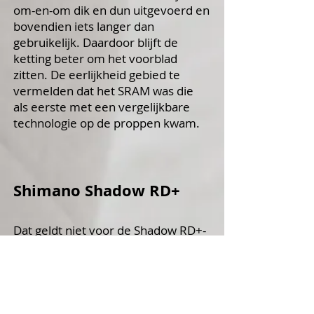
om-en-om dik en dun uitgevoerd en
bovendien iets langer dan
gebruikelijk. Daardoor blijft de
ketting beter om het voorblad
zitten. De eerlijkheid gebied te
vermelden dat het SRAM was die
als eerste met een vergelijkbare
technologie op de proppen kwam.
Shimano Shadow RD+
Dat geldt niet voor de Shadow RD+-
techniek in derailleurs, dat is een
échte Shimano-uitvinding. Het is
een stabilisator in de
achterderailleur die zorgt dat de
derailleurkooi iets meer frictie