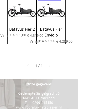
Batavus Fier 2
Batavus Fier
Enviolo
€ 4.699,00
Normale prijs
Verkoopprijs
Vanaf
€ 4.319,00
€ 4.699,00
Normale prijs
Verkoopprijs
Vanaf
€ 4.299,00
1
/
1
Onze gegevens
Gedempte Singelgracht 6
1441 AP Purmerend
Tel :
0299-415450
www.vooraluwfietsplezier.nl