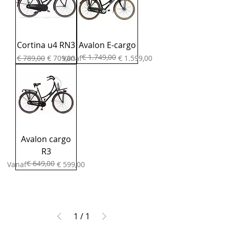
Cortina u4 RN3
Avalon E-cargo
€ 1.749,00
Normale prijs
Verkoopprijs
Normale prijs
Verkoopprijs
€ 789,00
€ 709,00
Vanaf
€ 1.599,00
Avalon cargo
R3
€ 649,00
Normale prijs
Verkoopprijs
Vanaf
€ 599,00
1
/
1