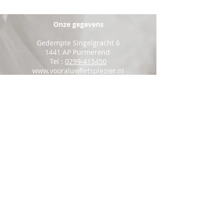
Onze gegevens
Gedempte Singelgracht 6
1441 AP Purmerend
Tel :
0299-415450
www.vooraluwfietsplezier.nl
rijwielhandelpurmerend@outlook.com
Openingstijden
Maandag: Gesloten
Dinsdag: 9:00 - 18:00
Woensdag: 9:00 - 18:00
Donderdag: 9:00 - 18:00
Vrijdag: 9:00 - 18:00
Zaterdag: 9:00 - 17:00
Zondag: Gesloten