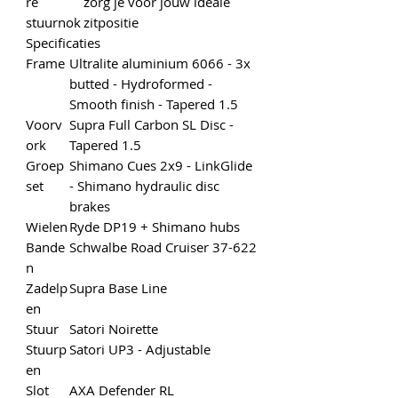
re
zorg je voor jouw ideale
stuurnok
zitpositie
Specificaties
Frame
Ultralite aluminium 6066 - 3x
butted - Hydroformed -
Smooth finish - Tapered 1.5
Voorv
Supra Full Carbon SL Disc -
ork
Tapered 1.5
Groep
Shimano Cues 2x9 - LinkGlide
set
- Shimano hydraulic disc
brakes
Wielen
Ryde DP19 + Shimano hubs
Bande
Schwalbe Road Cruiser 37-622
n
Zadelp
Supra Base Line
en
Stuur
Satori Noirette
Stuurp
Satori UP3 - Adjustable
en
Slot
AXA Defender RL