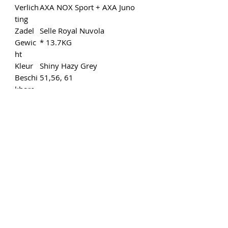
Verlich
AXA NOX Sport + AXA Juno
ting
Zadel
Selle Royal Nuvola
Gewic
* 13.7KG
ht
Kleur
Shiny Hazy Grey
Beschi
51,56, 61
kbare
maten
Onze gegevens
Gedempte Singelgracht 6
1441 AP Purmerend
Tel :
0299-415450
www.vooraluwfietsplezier.nl
rijwielhandelpurmerend@outlook.com
Openingstijden
Maandag: Gesloten