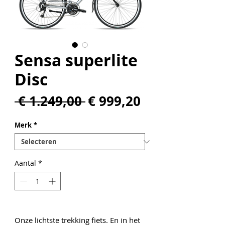
Sensa superlite
Disc
Normale
Verkoopprijs
 € 1.249,00 
€ 999,20
prijs
Merk
*
Aantal
*
Onze lichtste trekking fiets. En in het