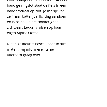
handige ringslot staat de fiets in een
handomdraai op slot. Je meisje kan
zelf haar batterijverlichting aandoen
en is zo ook in het donker goed
zichtbaar. Lekker cruisen op haar
eigen Alpina Ocean!
Niet elke kleur is beschikbaar in alle
maten , wij informeren u hier
uiteraard graag over !
Onze gegevens
Gedempte Singelgracht 6
1441 AP Purmerend
Tel :
0299-415450
www.vooraluwfietsplezier.nl
rijwielhandelpurmerend@outlook.com
Openingstijden