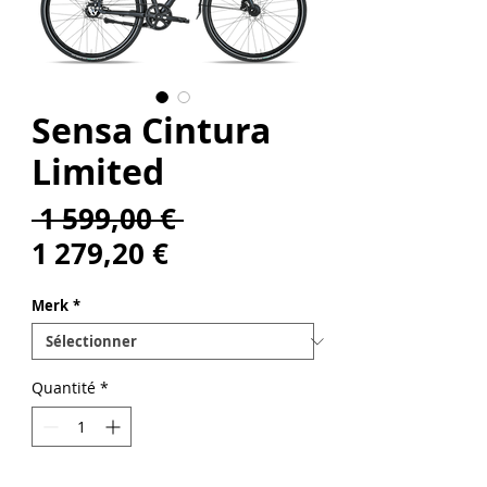
Sensa Cintura
Limited
Prix
 1 599,00 € 
Prix
original
1 279,20 €
promotionnel
Merk
*
Quantité
*