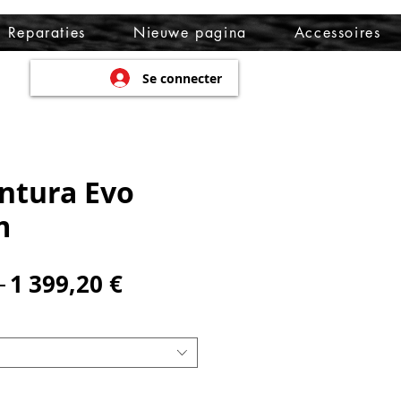
Reparaties
Nieuwe pagina
Accessoires
Se connecter
ntura Evo
m
Prix
Prix
 
1 399,20 €
original
promotionnel