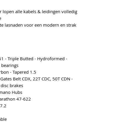
r lopen alle kabels & leidingen volledig
e
te lasnaden voor een modern en strak
1 - Triple Butted - Hydroformed -
5 bearings
rbon - Tapered 1.5
 Gates Belt CDX, 22T CDC, 50T CDN -
disc brakes
imano Hubs
arathon 47-622
7.2
able