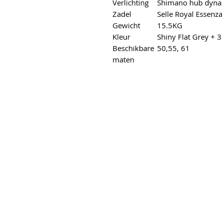
Verlichting
Shimano hub dyna
Zadel
Selle Royal Essenz
Gewicht
15.5KG
Kleur
Shiny Flat Grey + 
Beschikbare
50,55, 61
maten
s
elgracht 6
erend