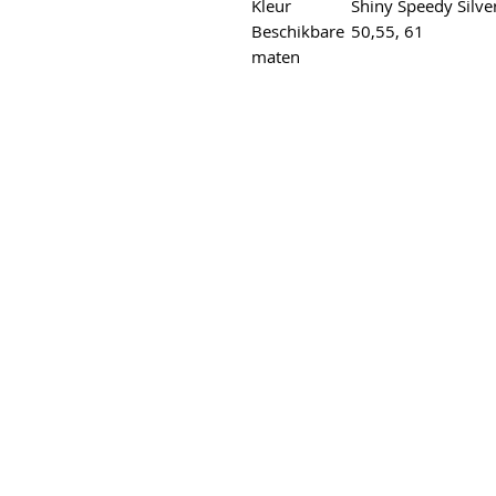
Kleur
Shiny Speedy Silve
Beschikbare
50,55, 61
maten
s
elgracht 6
erend
50
etsplezier.nl
purmerend@outlook.com