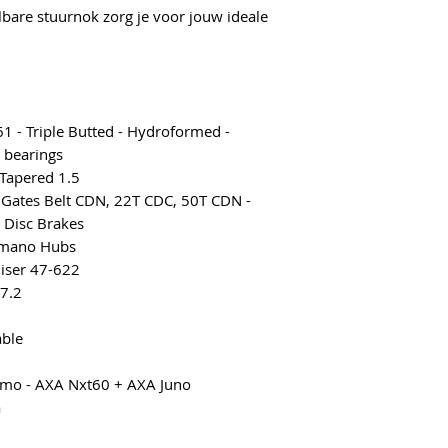
lbare stuurnok zorg je voor jouw ideale
1 - Triple Butted - Hydroformed -
5 bearings
 Tapered 1.5
 Gates Belt CDN, 22T CDC, 50T CDN -
 Disc Brakes
imano Hubs
iser 47-622
7.2
able
mo - AXA Nxt60 + AXA Juno
a