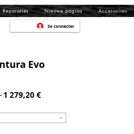
Reparaties
Nieuwe pagina
Accessoires
Se connecter
ntura Evo
Prix
Prix
 
1 279,20 €
original
promotionnel