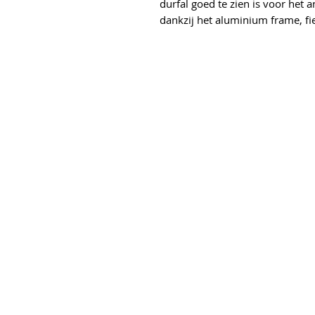
durfal goed te zien is voor het 
dankzij het aluminium frame, fi
s
elgracht 6
erend
50
etsplezier.nl
purmerend@outlook.com