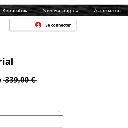
Reparaties
Nieuwe pagina
Accessoires
Se connecter
rial
Prix
e
 339,00 € 
ix
original
omotionnel