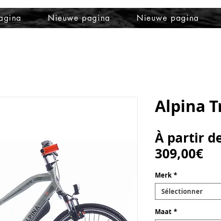
agina
Nieuwe pagina
Nieuwe pagina
Alpina T
À partir d
Pr
309,00€
pr
Merk
*
Sélectionner
Maat
*