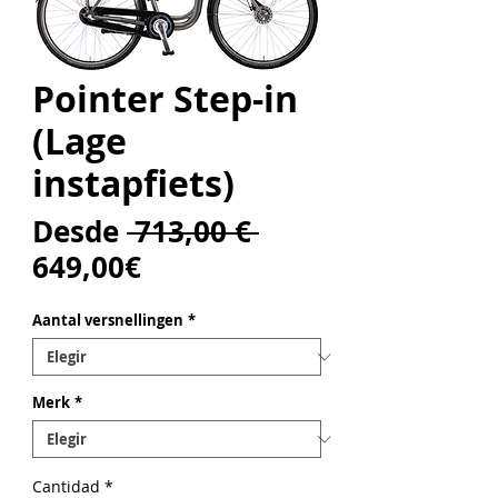
Pointer Step-in
(Lage
instapfiets)
Precio
Desde
 713,00 € 
Precio
649,00€
de
Aantal versnellingen
*
oferta
Merk
*
Cantidad
*