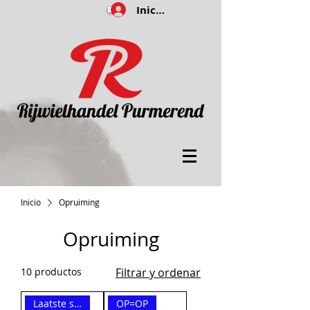
Iniciar sesión
Inicio
Opruiming
Opruiming
10 productos
Filtrar y ordenar
Laatste showmodellen
OP=OP