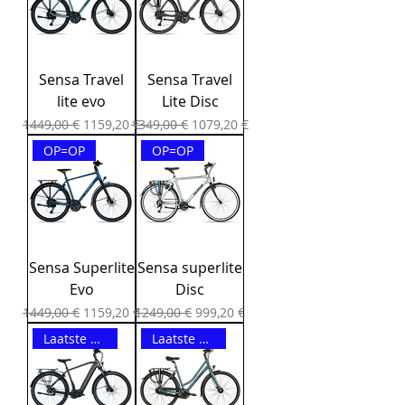
Sensa Travel
Sensa Travel
lite evo
Lite Disc
Precio
Precio de oferta
Precio
Precio de oferta
1449,00 €
1159,20 €
1349,00 €
1079,20 €
OP=OP
OP=OP
Sensa Superlite
Sensa superlite
Evo
Disc
Precio
Precio de oferta
Precio
Precio de oferta
1449,00 €
1159,20 €
1249,00 €
999,20 €
Laatste maat 58 OP=OP
Laatste 51CM