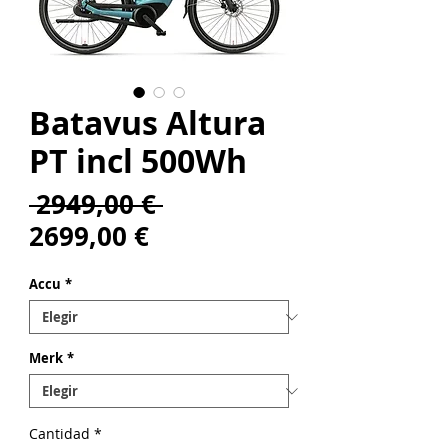
Batavus Altura
PT incl 500Wh
Precio
 2949,00 € 
Precio
2699,00 €
de
Accu
*
oferta
Merk
*
Cantidad
*