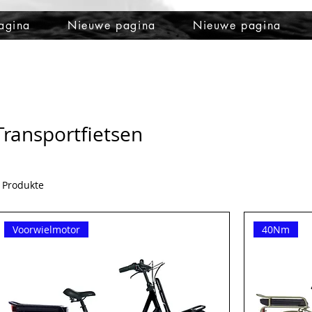
agina
Nieuwe pagina
Nieuwe pagina
Transportfietsen
 Produkte
Voorwielmotor
40Nm