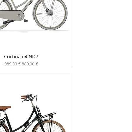
Cortina u4 ND7
Standardpreis
Sale-Preis
989,00 €
889,00 €