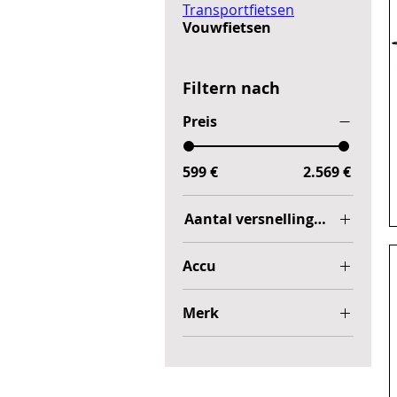
Transportfietsen
Vouwfietsen
Filtern nach
Preis
599 €
2.569 €
Aantal versnellingen
3
Accu
3+Rollerbrakes
300Wh
7+Rollerbrakes
Merk
400Wh
Avalon
432Wh
Cortina
500Wh
540Wh