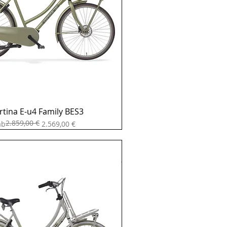
rtina E-u4 Family BES3
2.859,00 €
Standardpreis
ale-Preis
ab
2.569,00 €