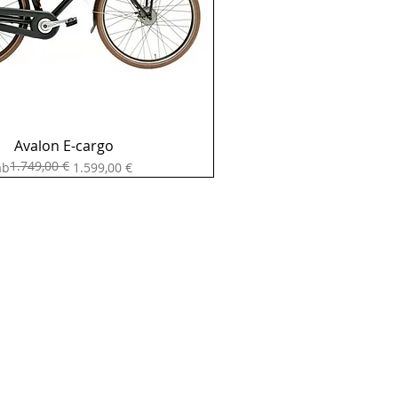
Avalon E-cargo
1.749,00 €
Standardpreis
ale-Preis
ab
1.599,00 €