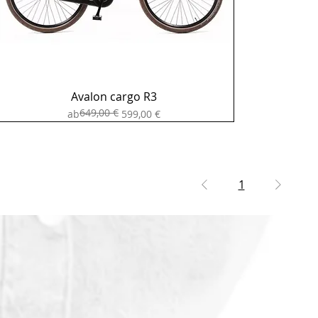
Avalon cargo R3
649,00 €
Standardpreis
Sale-Preis
ab
599,00 €
1