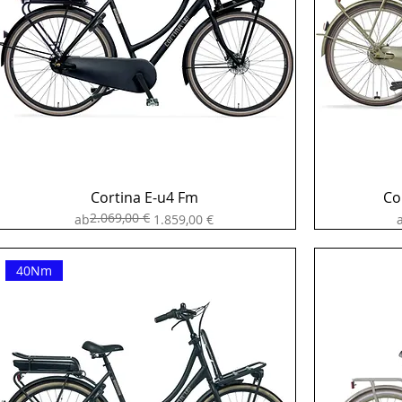
Cortina E-u4 Fm
Co
2.069,00 €
Standardpreis
Sale-Preis
S
ab
1.859,00 €
40Nm