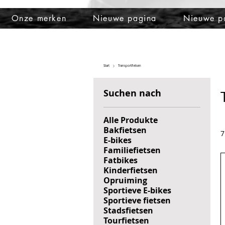
Onze merken
Nieuwe pagina
Nieuwe p
Start
Transportfietsen
Suchen nach
Alle Produkte
Bakfietsen
7
E-bikes
Familiefietsen
Fatbikes
Kinderfietsen
Opruiming
Sportieve E-bikes
Sportieve fietsen
Stadsfietsen
Tourfietsen