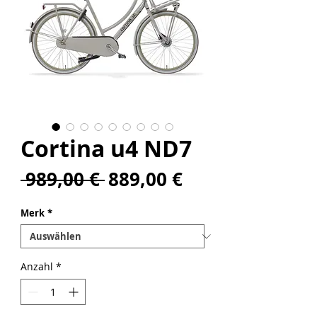
Cortina u4 ND7
Standardpreis
Sale-
 989,00 € 
889,00 €
Preis
Merk
*
Anzahl
*