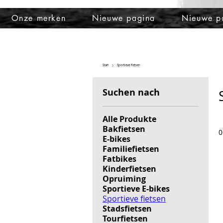
Onze merken
Nieuwe pagina
Nieuwe p
Start
Sportieve fietsen
Suchen nach
Alle Produkte
Bakfietsen
0
E-bikes
Familiefietsen
Fatbikes
Kinderfietsen
Opruiming
Sportieve E-bikes
Sportieve fietsen
Stadsfietsen
Tourfietsen