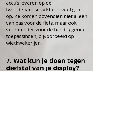
accu’s leveren op de
tweedehandsmarkt ook veel geld
op. Ze komen bovendien niet alleen
van pas voor de fiets, maar ook
voor minder voor de hand liggende
toepassingen, bijvoorbeeld op
wietkwekerijen.
7. Wat kun je doen tegen
diefstal van je display?
Displays zijn vaak vastgezet met
een klein schroefje, wat heel simpel
door dieven te verwijderen is. Je
kunt de display er beter zelf
afschroeven en meenemen als je je
e-bike ergens neerzet.
Als je een elektrische fiets hebt met
een Boschmotor die is uitgerust