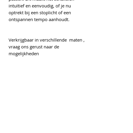
intuïtief en eenvoudig, of je nu
optrekt bij een stoplicht of een
ontspannen tempo aanhoudt.
Verkrijgbaar in verschillende maten ,
vraag ons gerust naar de
mogelijkheden
Onze gegevens
Gedempte Singelgracht 6
1441 AP Purmerend
Tel :
0299-415450
www.vooraluwfietsplezier.nl
rijwielhandelpurmerend@outlook.com
Openingstijden
Maandag: Gesloten
Dinsdag: 9:00 - 18:00