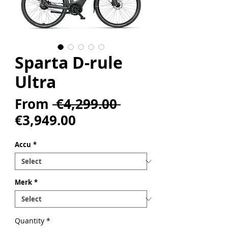
Sparta D-rule
Ultra
Regular
From
 €4,299.00 
Sale
Price
€3,949.00
Price
Accu
*
Merk
*
Quantity
*