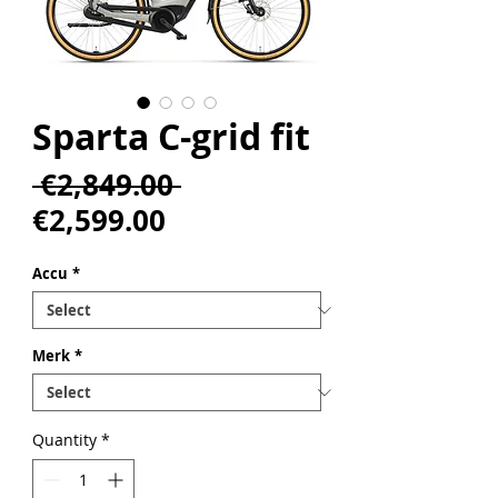
Sparta C-grid fit
Regular
 €2,849.00 
Sale
Price
€2,599.00
Price
Accu
*
Merk
*
Quantity
*