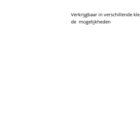
Verkrijgbaar in verschillende kl
de mogelijkheden
s
elgracht 6
erend
50
etsplezier.nl