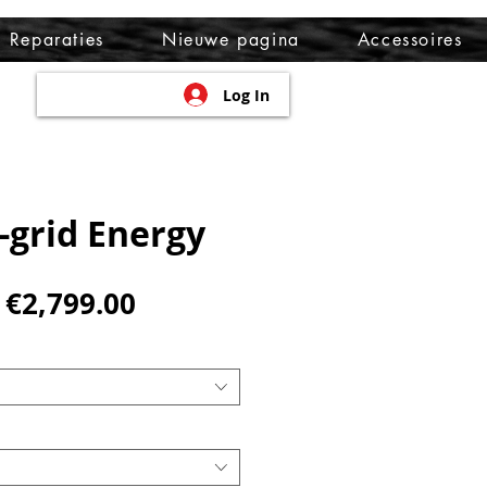
Reparaties
Nieuwe pagina
Accessoires
Log In
-grid Energy
Regular
Sale
€2,799.00
Price
Price