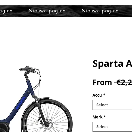
agina
Nieuwe pagina
Nieuwe pagina
Sparta A
From
 €2,
Accu
*
Select
Merk
*
Select