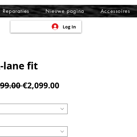
Reparaties
Nieuwe pagina
Accessoires
Log In
-lane fit
Regular
Sale
299.00 
€2,099.00
Price
Price