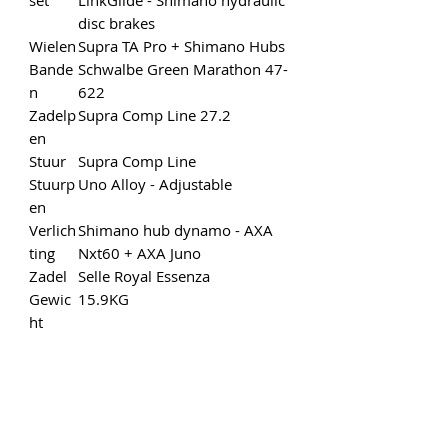
set
LinkGlide - Shimano hydraulic
disc brakes
Wielen
Supra TA Pro + Shimano Hubs
Bande
Schwalbe Green Marathon 47-
n
622
Zadelp
Supra Comp Line 27.2
en
Stuur
Supra Comp Line
Stuurp
Uno Alloy - Adjustable
en
Verlich
Shimano hub dynamo - AXA
ting
Nxt60 + AXA Juno
Zadel
Selle Royal Essenza
Gewic
15.9KG
ht
Kleur
Shiny Green-like Grey
Beschi
50,55, 61
kbare
maten