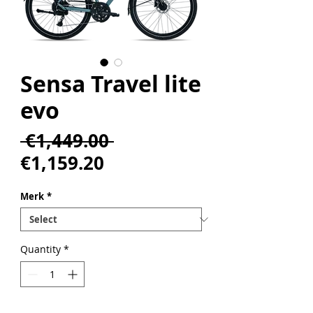
Sensa Travel lite
evo
Regular
 €1,449.00 
Sale
Price
€1,159.20
Price
Merk
*
Quantity
*