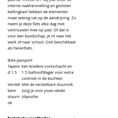
interne naafversnelling en gesloten
kettingkast hebben de elementen
maar weinig vat op de aandrijving. Zo
neem je deze fiets elke dag met
vertrouwen mee op pad. Of dat is
voor een boodschap, je rit naar het
werk of naar school. Ook beschikbaar
als herenfiets.
Bike passport
Tapere
Een bredere vorkschacht en
d 1.5
1.5 balhoofdlager voor extra
controle in de bochten
Verstel
Met de verstelbare stuurnok
bare
zorg je voor jouw ideale
stuurn
zitpositie
ok