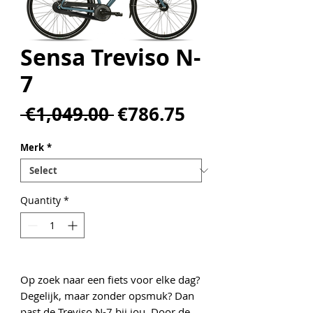
Sensa Treviso N-
7
Regular
Sale
 €1,049.00 
€786.75
Price
Price
Merk
*
Quantity
*
Op zoek naar een fiets voor elke dag?
Degelijk, maar zonder opsmuk? Dan
past de Treviso N-7 bij jou. Door de