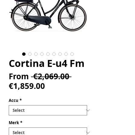
Cortina E-u4 Fm
Regular
From
 €2,069.00 
Sale
Price
€1,859.00
Price
Accu
*
Merk
*