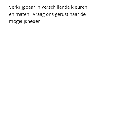
Verkrijgbaar in verschillende kleuren
en maten , vraag ons gerust naar de
mogelijkheden
Onze gegevens
Gedempte Singelgracht 6
1441 AP Purmerend
Tel :
0299-415450
www.vooraluwfietsplezier.nl
rijwielhandelpurmerend@outlook.com
Openingstijden
Maandag: Gesloten
Dinsdag: 9:00 - 18:00
Woensdag: 9:00 - 18:00
Donderdag: 9:00 - 18:00
Vrijdag: 9:00 - 18:00
Zaterdag: 9:00 - 17:00
Zondag: Gesloten