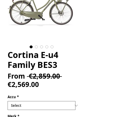
Cortina E-u4
Family BES3
Regular
From
 €2,859.00 
Sale
Price
€2,569.00
Price
Accu
*
Merk
*