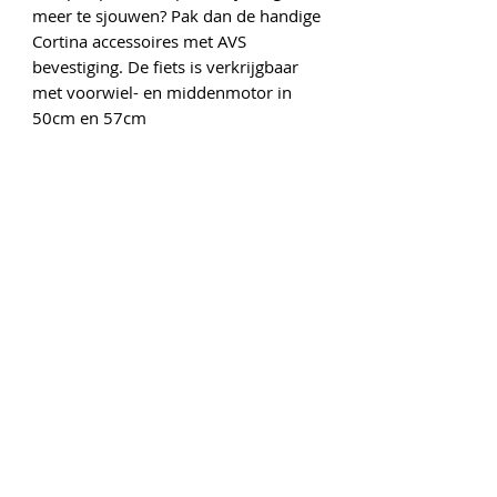
meer te sjouwen? Pak dan de handige
Cortina accessoires met AVS
bevestiging. De fiets is verkrijgbaar
met voorwiel- en middenmotor in
50cm en 57cm
Onze gegevens
Gedempte Singelgracht 6
1441 AP Purmerend
Tel :
0299-415450
www.vooraluwfietsplezier.nl
rijwielhandelpurmerend@outlook.com
Openingstijden
Maandag: Gesloten
Dinsdag: 9:00 - 18:00
Woensdag: 9:00 - 18:00
Donderdag: 9:00 - 18:00
Vrijdag: 9:00 - 18:00