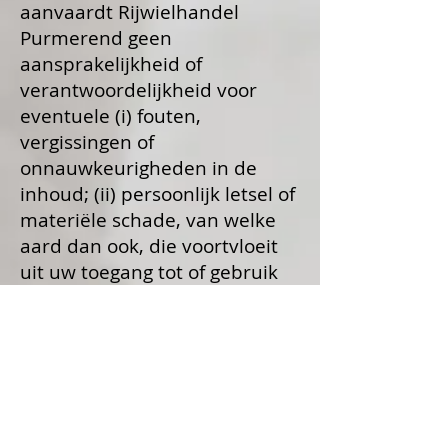
aanvaardt Rijwielhandel
Purmerend geen
aansprakelijkheid of
verantwoordelijkheid voor
eventuele (i) fouten,
vergissingen of
onnauwkeurigheden in de
inhoud; (ii) persoonlijk letsel of
materiële schade, van welke
aard dan ook, die voortvloeit
uit uw toegang tot of gebruik
van onze service; en (iii)
ongeoorloofde toegang tot of
gebruik van onze beveiligde
servers en/of alle persoonlijke
informatie die daarin is
opgeslagen.