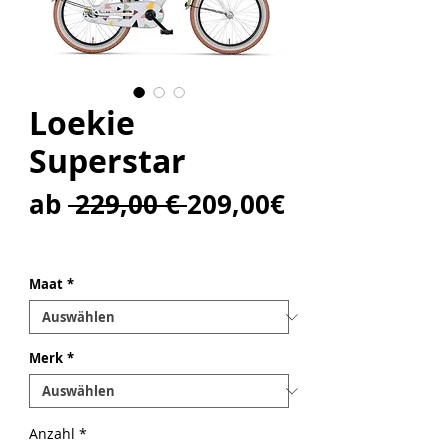
Loekie
Superstar
Standardpreis
ab
 229,00 € 
209,00€
Sale-
Preis
Maat
*
Merk
*
Anzahl
*