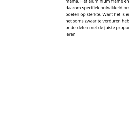
mama. Het aluminium frame en
daarom specifiek ontwikkeld om z
boeten op sterkte. Want het is e
het soms zwaar te verduren heb
onderdelen met de juiste proporti
leren.
s
elgracht 6
erend