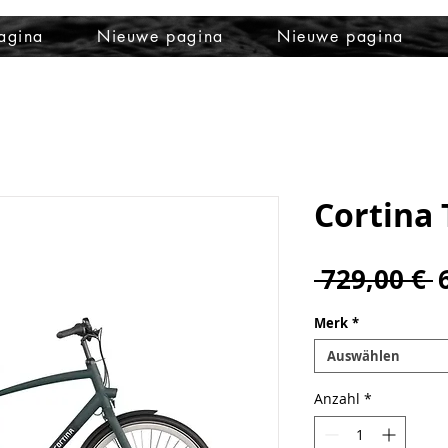
agina
Nieuwe pagina
Nieuwe pagina
Cortina 
S
 729,00 € 
Merk
*
Auswählen
Anzahl
*