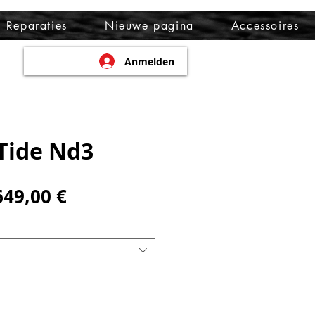
Reparaties
Nieuwe pagina
Accessoires
Anmelden
Tide Nd3
tandardpreis
Sale-
649,00 €
Preis