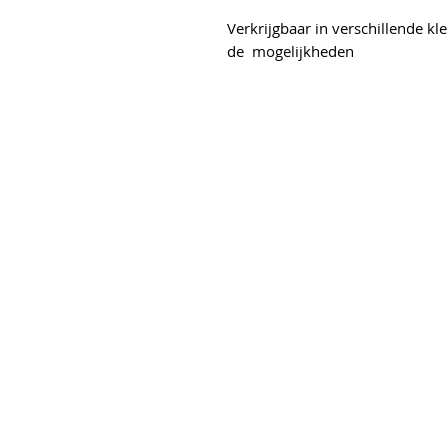
Verkrijgbaar in verschillende kl
de mogelijkheden
s
elgracht 6
erend
50
etsplezier.nl