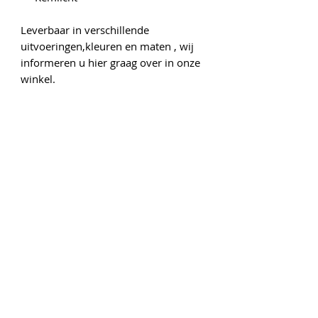
Leverbaar in verschillende
uitvoeringen,kleuren en maten , wij
informeren u hier graag over in onze
winkel.
Onze gegevens
Gedempte Singelgracht 6
1441 AP Purmerend
Tel :
0299-415450
www.vooraluwfietsplezier.nl
rijwielhandelpurmerend@outlook.com
Openingstijden
Maandag: Gesloten
Dinsdag: 9:00 - 18:00
Woensdag: 9:00 - 18:00
Donderdag: 9:00 - 18:00
Vrijdag: 9:00 - 18:00
Zaterdag: 9:00 - 17:00