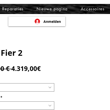
Reparaties
Nieuwe pagina
Accessoires
Anmelden
Fier 2
Standardpreis
Sale-
0 € 
4.319,00€
Preis
*