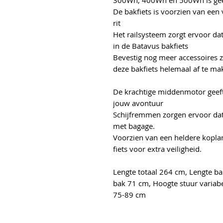
300Wh, 400Wh en 500Wh is geen 
De bakfiets is voorzien van een v
rit
Het railsysteem zorgt ervoor dat
in de Batavus bakfiets
Bevestig nog meer accessoires z
deze bakfiets helemaal af te ma
De krachtige middenmotor geeft 
jouw avontuur
Schijfremmen zorgen ervoor dat j
met bagage.
Voorzien van een heldere kopla
fiets voor extra veiligheid.
Lengte totaal 264 cm, Lengte ba
bak 71 cm, Hoogte stuur variab
75-89 cm