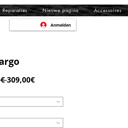
Reparaties
Nieuwe pagina
Accessoires
Anmelden
Cargo
Standardpreis
Sale-
 € 
309,00€
Preis